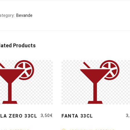
ategory:
Bevande
lated Products
LA ZERO 33CL
3,50
€
FANTA 33CL
3