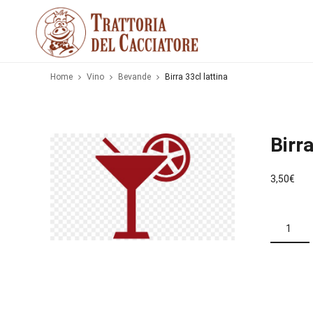
Home
Vino
Bevande
Birra 33cl lattina
Birra
3,50
€
BIRRA
33CL
LATTINA
QUANTITÀ