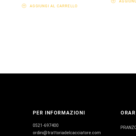
AGGIUNG
AGGIUNGI AL CARRELLO
PER INFORMAZIONI
ORAR
0521-697400
PRANZ
ordini@trattoriadelcacciatore.com