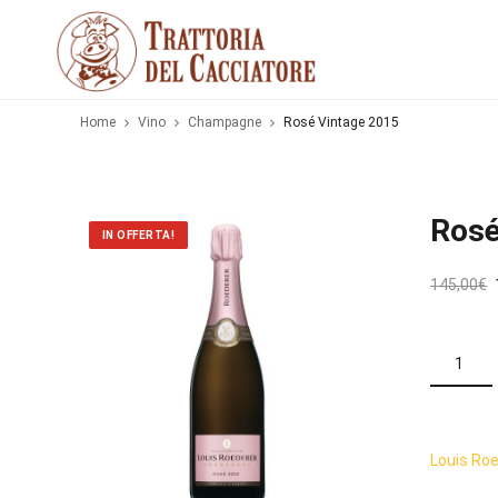
Home
Vino
Champagne
Rosé Vintage 2015
Rosé
IN OFFERTA!
I
145,00
€
l
ROSÉ
VINTAGE
r
2015
QUANTITÀ
Louis Ro