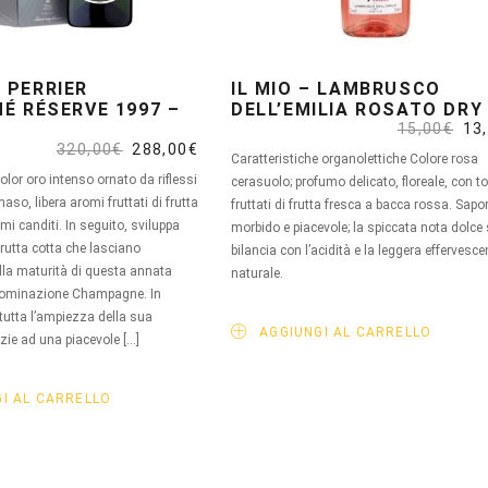
 PERRIER
IL MIO – LAMBRUSCO
MÉ RÉSERVE 1997 –
DELL’EMILIA ROSATO DRY
Il
15,00
€
13
pre
Il
Il
320,00
€
288,00
€
Caratteristiche organolettiche Colore rosa
ori
prezzo
prezzo
era
color oro intenso ornato da riflessi
originale
attuale
cerasuolo; profumo delicato, floreale, con to
15,
era:
è:
naso, libera aromi fruttati di frutta
fruttati di frutta fresca a bacca rossa. Sapo
320,00€.
288,00€.
mi canditi. In seguito, sviluppa
morbido e piacevole; la spiccata nota dolce 
 frutta cotta che lasciano
bilancia con l’acidità e la leggera effervesc
lla maturità di questa annata
naturale.
nominazione Champagne. In
tutta l’ampiezza della sua
AGGIUNGI AL CARRELLO
zie ad una piacevole […]
I AL CARRELLO