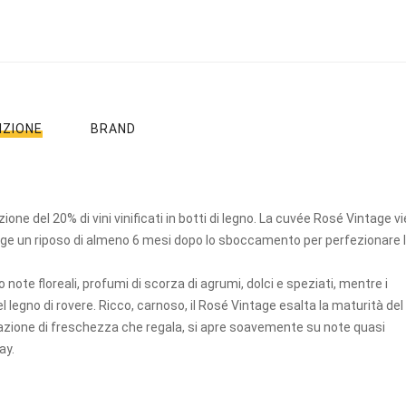
t
t
g
u
a
n
l
IZIONE
BRAND
a
e
è
e
:
e
1
3
ione del 20% di vini vinificati in botti di legno. La cuvée Rosé Vintage v
a
0
unge un riposo di almeno 6 mesi dopo lo sboccamento per perfezionare 
,
1
5
note floreali, profumi di scorza di agrumi, dolci e speziati, mentre i
4
0
l legno di rovere. Ricco, carnoso, il Rosé Vintage esalta la maturità del
5
€
azione di freschezza che regala, si apre soavemente su note quasi
.
ay.
0
0