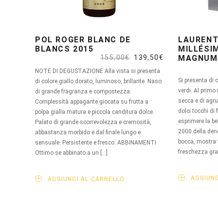
POL ROGER BLANC DE
LAURENT
BLANCS 2015
MILLÉSI
Il
Il
155,00
€
139,50
€
MAGNUM
prezzo
prezzo
NOTE DI DEGUSTAZIONE Alla vista si presenta
originale
attuale
era:
è:
Si presenta di 
di colore giallo dorato, luminoso, brillante. Naso
155,00€.
139,50€.
verdi. Al primo 
di grande fragranza e compostezza.
secca e di agru
Complessità appagante giocata su frutta a
dolci tocchi di
polpa gialla matura e piccola canditura dolce.
esprimere la be
Palato di grande scorrevolezza e cremosità,
2000 della de
abbastanza morbido e dal finale lungo e
bocca, mostra 
sensuale. Persistente e fresco. ABBINAMENTI
freschezza gra
Ottimo se abbinato a un […]
AGGIUNG
AGGIUNGI AL CARRELLO