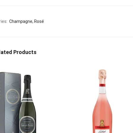
€
ies:
Champagne
Rosé
lated Products