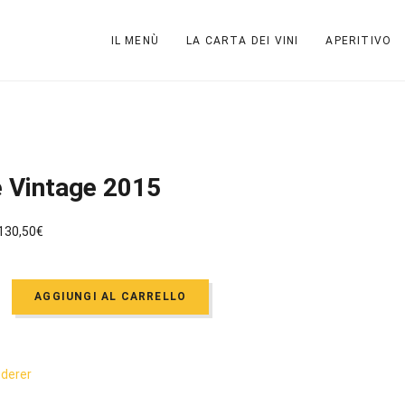
IL MENÙ
LA CARTA DEI VINI
APERITIVO
 Vintage 2015
I
130,50
€
l
p
p
r
AGGIUNGI AL CARRELLO
e
e
z
z
z
z
ederer
o
o
o
a