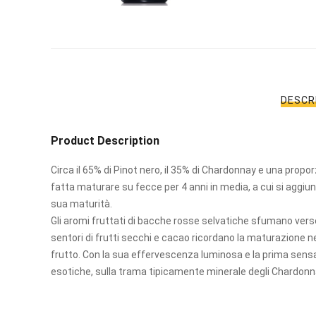
r
i
i
DESCR
l
Product Description
r
Circa il 65% di Pinot nero, il 35% di Chardonnay e una proporz
fatta maturare su fecce per 4 anni in media, a cui si aggi
:
sua maturità.
Gli aromi fruttati di bacche rosse selvatiche sfumano verso 
sentori di frutti secchi e cacao ricordano la maturazione ne
frutto. Con la sua effervescenza luminosa e la prima sens
,
esotiche, sulla trama tipicamente minerale degli Chardonn